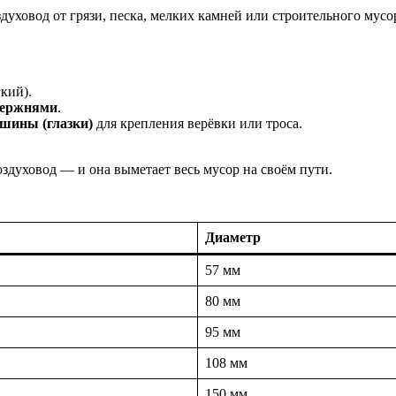
духовод от грязи, песка, мелких камней или строительного мус
кий).
тержнями
.
шины (глазки)
для крепления верёвки или троса.
воздуховод — и она выметает весь мусор на своём пути.
Диаметр
57 мм
80 мм
95 мм
108 мм
150 мм