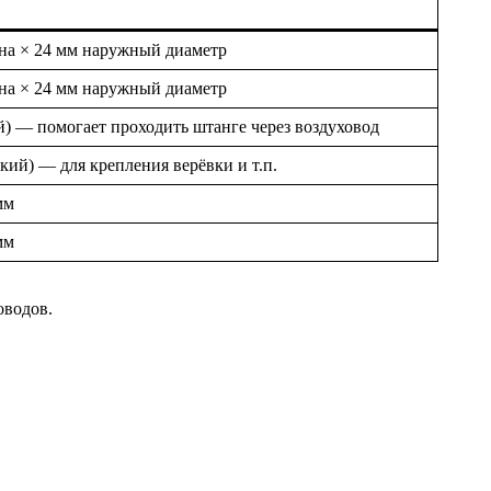
ина × 24 мм наружный диаметр
ина × 24 мм наружный диаметр
 — помогает проходить штанге через воздуховод
й) — для крепления верёвки и т.п.
мм
мм
оводов.