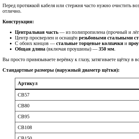
Перед протяжкой кабеля или стержня часто нужно очистить воз
отлично.
Конструкция:
Центральная часть
— из полипропилена (прочный и лёг
Центр просверлен и оснащён
резьбовыми стальными с
С обоих концов —
стальные торцевые колпачки
и
проу
Общая длина
(включая проушины) —
350 мм
.
Вы просто привязываете верёвку к глазу, затягиваете щётку в 
Стандартные размеры (наружный диаметр щётки):
Артикул
CB57
CB80
CB95
CB108
CB150